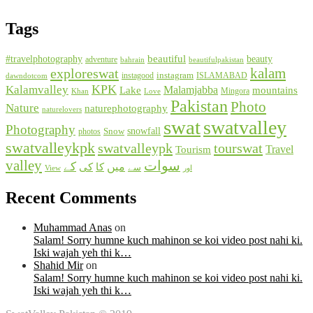
Tags
beautiful
beauty
#travelphotography
adventure
bahrain
beautifulpakistan
kalam
exploreswat
instagood
instagram
ISLAMABAD
dawndotcom
KPK
Kalamvalley
Malamjabba
Lake
mountains
Mingora
Khan
Love
Pakistan
Photo
Nature
naturephotography
naturelovers
swat
swatvalley
Photography
snowfall
Snow
photos
swatvalleykpk
swatvalleypk
tourswat
Travel
Tourism
valley
سوات
کے
میں
کا
کی
سے
View
اور
Recent Comments
Muhammad Anas
on
Salam! Sorry humne kuch mahinon se koi video post nahi ki.
Iski wajah yeh thi k…
Shahid Mir
on
Salam! Sorry humne kuch mahinon se koi video post nahi ki.
Iski wajah yeh thi k…