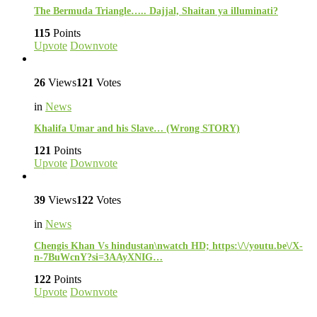
The Bermuda Triangle….. Dajjal, Shaitan ya illuminati?
115
Points
Upvote
Downvote
26
Views
121
Votes
in
News
Khalifa Umar and his Slave… (Wrong STORY)
121
Points
Upvote
Downvote
39
Views
122
Votes
in
News
Chengis Khan Vs hindustan\nwatch HD; https:\/\/youtu.be\/X-
n-7BuWcnY?si=3AAyXNIG…
122
Points
Upvote
Downvote
Activate the G1 Socials plugin to use the Instagram module.