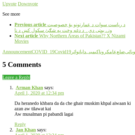
Upvote
Downvote
See more
Previous article
د ریاست سوات د عمارتونو یؤ خصوصیت
ونے بوټی دی۔ د دغه وخت په شګئ سکول کښ د نا
Next article
Why Northern Areas of Pakistan?? X Nizami
Movies
Announcement
COVID_19
Covid19
وائر
ہدایات
میں
کی
کرونا
عام
ﺿﻠﻊ
بائی
5 Comments
Leave a Reply
Arman Khan
says:
April 1, 2020 at 12:34 pm
Da heranedo khbara da da che ghair muskim khpal aiwaan ki
azan aw tilawat kai
Aw musalman pi pabandi lagai
Reply
Jan Khan
says: