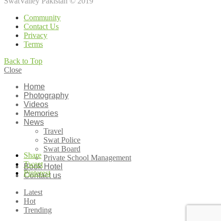
SwatValley Pakistan © 2019
Community
Contact Us
Privacy
Terms
Back to Top
Close
Home
Photography
Videos
Memories
News
Travel
Swat Police
Swat Board
Share
Private School Management
Tweet
Book Hotel
Pinterest
Contact us
Latest
Hot
Trending