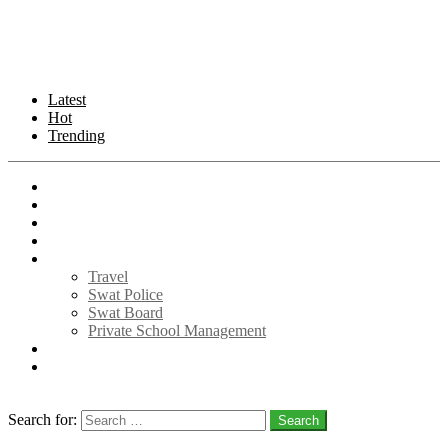
Latest
Hot
Trending
Home
Photography
Videos
Memories
News
Travel
Swat Police
Swat Board
Private School Management
Book Hotel
Contact us
Search
Search for:
Search
Login