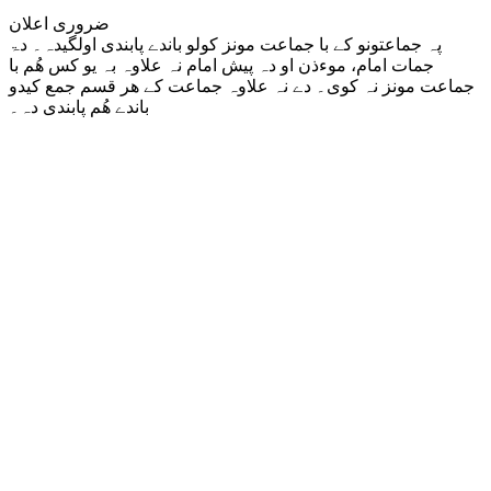
ضروری اعلان
پہ جماعتونو کے با جماعت مونز کولو باندے پابندی اولگیدہ۔ دۃ
جمات امام، موءذن او دہ پیش امام نہ علاوہ بہ یو کس ھُم با
جماعت مونز نہ کوی۔ دے نہ علاوہ جماعت کے ھر قسم جمع کیدو
باندے ھُم پابندی دہ۔