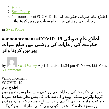
Home
Swat Police
#announcement #COVID_19 اطلاع عام صوبائی حکومت کی
ہدایات کی روشنی میں ضلع سوات بھرمیں کرونا وائر
in
Swat Police
#announcement #COVID_19 اطلاع عام صوبائی
حکومت کی ہدایات کی روشنی میں ضلع سوات
بھرمیں کرونا وائر
by
Swat Valley
April 1, 2020, 12:34 pm
41
Views
122
Votes
5
Comments
#announcement
#COVID_19
اطلاع عام
صوبائی حکومت کی ہدایات کی روشنی میں ضلع سوات بھرمیں
کرونا وائرس ممکنہ پھیلاو کے سد باب کے پیش نظرمساجد میں با
جماعت نماز پر پابندی لگادی ہے۔ اس لیے مسجد کے امام، موءذن
اورمسجد خادم کے علاوہ کوئی بھی آدمی نماز ادا نہیں کریگا۔