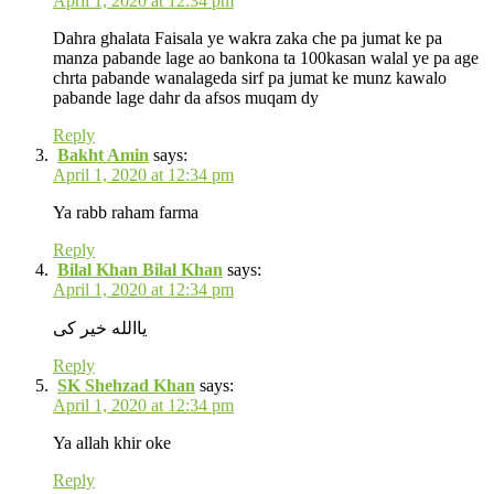
April 1, 2020 at 12:34 pm
Dahra ghalata Faisala ye wakra zaka che pa jumat ke pa
manza pabande lage ao bankona ta 100kasan walal ye pa age
chrta pabande wanalageda sirf pa jumat ke munz kawalo
pabande lage dahr da afsos muqam dy
Reply
Bakht Amin
says:
April 1, 2020 at 12:34 pm
Ya rabb raham farma
Reply
Bilal Khan Bilal Khan
says:
April 1, 2020 at 12:34 pm
یاالله خیر کی
Reply
SK Shehzad Khan
says:
April 1, 2020 at 12:34 pm
Ya allah khir oke
Reply