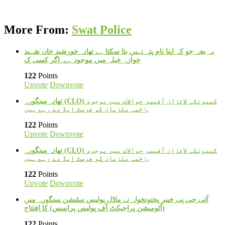
More From:
Swat Police
یہ بچہ جو کہ اپنا نام پتہ نہیں بتا سکتا ہے تھانہ خورشید خان شہید
خوازہ خیلہ میں موجود ہے. اگر کسی ک
122
Points
Upvote
Downvote
تھانہ مینگورہ (CLO) کمیونٹی لائزان آفیسر حوالات میں موجود
زخمی ملزمان کو فرسٹ ایڈ دے رہے ہیں.
122
Points
Upvote
Downvote
تھانہ مینگورہ (CLO) کمیونٹی لائزان آفیسر حوالات میں موجود
زخمی ملزمان کو فرسٹ ایڈ دے رہے ہیں.
122
Points
Upvote
Downvote
آئی جی پی خیبر پختونخواہ نے ماڈل پولیس سٹیشن مینگورہ میں
(آٹومیشن پراجیکٹ آف پولیس پراسس) کا افتتاح
122
Points