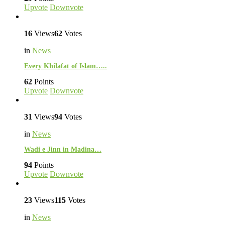
Upvote
Downvote
16
Views
62
Votes
in
News
Every Khilafat of Islam…..
62
Points
Upvote
Downvote
31
Views
94
Votes
in
News
Wadi e Jinn in Madina…
94
Points
Upvote
Downvote
23
Views
115
Votes
in
News