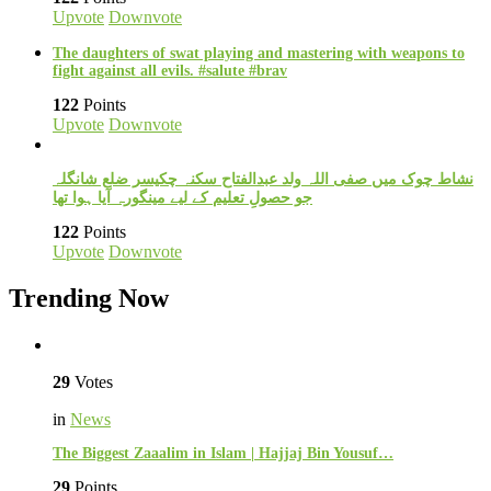
Upvote
Downvote
The daughters of swat playing and mastering with weapons to
fight against all evils. #salute #brav
122
Points
Upvote
Downvote
نشاط چوک میں صفی اللہ ولد عبدالفتاح سکنہ چکیسر ضلع شانگلہ
جو حصولِ تعلیم کے لیے مینگورہ آیا ہوا تھا
122
Points
Upvote
Downvote
Trending Now
29
Votes
in
News
The Biggest Zaaalim in Islam | Hajjaj Bin Yousuf…
29
Points