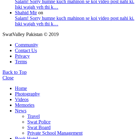
Salam! Sorry humne kuch mahinon se koi video post nahi ki.
Iski wajah yeh thi k…
Shahid Mir
on
Salam! Sorry humne kuch mahinon se koi video post nahi ki.
Iski wajah yeh thi k…
SwatValley Pakistan © 2019
Community
Contact Us
Privacy
Terms
Back to Top
Close
Home
Photography
Videos
Memories
News
Travel
Swat Police
Swat Board
Private School Management
Book Hotel