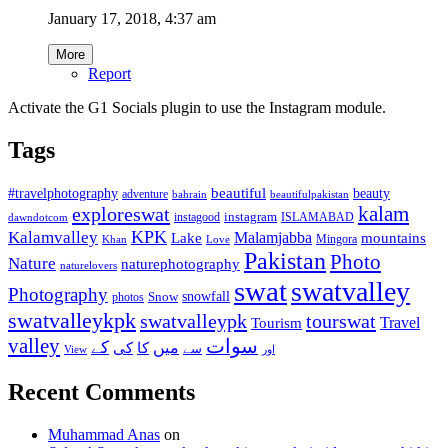
January 17, 2018, 4:37 am
More
Report
Activate the G1 Socials plugin to use the Instagram module.
Tags
beautiful
beauty
#travelphotography
adventure
bahrain
beautifulpakistan
kalam
exploreswat
instagood
instagram
ISLAMABAD
dawndotcom
KPK
Kalamvalley
Malamjabba
Lake
mountains
Mingora
Khan
Love
Pakistan
Photo
Nature
naturephotography
naturelovers
swat
swatvalley
Photography
snowfall
Snow
photos
swatvalleykpk
swatvalleypk
tourswat
Travel
Tourism
valley
سوات
کے
میں
کا
کی
سے
View
اور
Recent Comments
Muhammad Anas
on