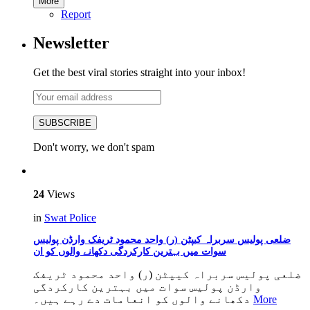
More
Report
Newsletter
Get the best viral stories straight into your inbox!
SUBSCRIBE
Don't worry, we don't spam
24
Views
in
Swat Police
ضلعی پولیس سربراہ کیپٹن (ر) واحد محمود ٹریفک وارڈن پولیس
سوات میں بہترین کارکردگی دکھانے والوں کو ان
ضلعی پولیس سربراہ کیپٹن (ر) واحد محمود ٹریفک
وارڈن پولیس سوات میں بہترین کارکردگی
دکھانے والوں کو انعامات دے رہے ہیں۔
More