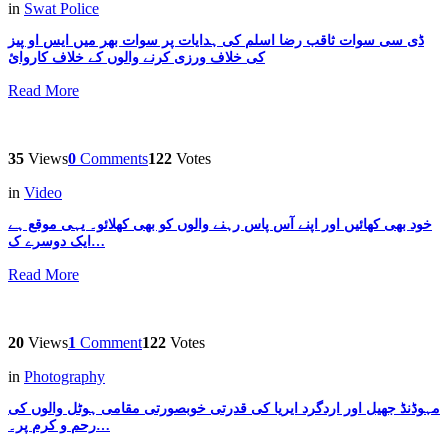
in
Swat Police
ڈی سی سوات ثاقب رضا اسلم کی ہدایات پر سوات بھر میں ایس او پیز
کی خلاف ورزی کرنے والوں کے خلاف کاروائ
Read More
35
Views
0
Comments
122
Votes
in
Video
خود بھی کھائیں اور اپنے آس پاس رہنے والوں کو بھی کھلائو۔ یہی موقع ہے
ایک دوسرے ک…
Read More
20
Views
1
Comment
122
Votes
in
Photography
مہوڈنڈ جھیل اور اردگرد ایریا کی قدرتی خوبصورتی مقامی ہوٹل والوں کی
رحم و کرم پر۔…