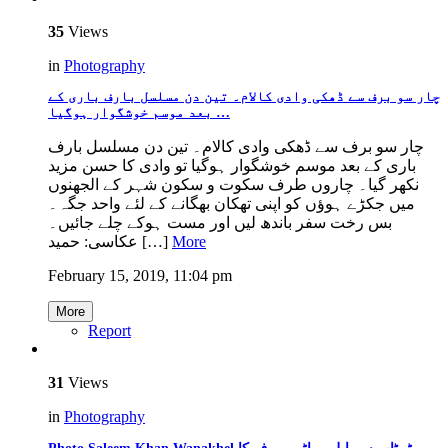
35
Views
in
Photography
چار سو برف سے ڈھکی وادی کالام۔ تین دن مسلسل بارف باری کے
بعد موسم خوشگوار ہوگیا …
چار سو برف سے ڈھکی وادی کالام۔ تین دن مسلسل بارف
باری کے بعد موسم خوشگوار ہوگیا تو وادی کا حسن مزید
نکھر گیا۔ چاروں طرف سکوت و سکون شہر کے الجھنوں
میں جکڑے ہوؤں کو اپنی تھکان بھگانے کے لئے واحد جگہ۔
بس رخت سفر باندھ لیں اور مست ہوکے چلے جائیں۔
عکاسی: حمید […]
More
February 15, 2019, 11:04 pm
More
Report
31
Views
in
Photography