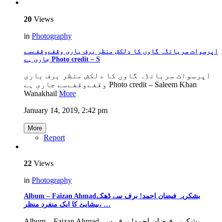
20
Views
in
Photography
اپرسوات سربانڈہ گاوں کا دلکش منظر برف باری وقفےوقفےسے
جاری ہے Photo credit – S
اپرسوات سربانڈہ گاوں کا دلکش منظر برف باری
وقفےوقفےسے جاری ہے Photo credit – Saleem Khan
Wanakhail
More
January 14, 2019, 2:42 pm
More
Report
22
Views
in
Photography
Album – Faizan Ahmadبشکریہ فیضان احمد! برف سے ڈھکے
بیشایئ کا ایک منفرد منظر، …
Album – Faizan Ahmad بشکریہ فیضان احمد! برف سے