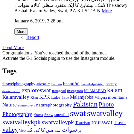
ڈھکے بیشایئ کا ایک منفرد منظر، کالام سوات۔ The snowy
Beshai. Kalam Valley, Swat, P A K I S T A N
More
January 6, 2019, 3:28 pm
More
Report
Load More
Congratulations. You've reached the end of the internet.
Activate the G1 Socials plugin to use the Instagram module.
Tags
beautiful
beauty
#travelphotography
adventure
bahrain
beautifulpakistan
kalam
exploreswat
instagood
instagram
ISLAMABAD
dawndotcom
KPK
Kalamvalley
Malamjabba
Lake
mountains
Mingora
Khan
Love
Pakistan
Photo
Nature
naturephotography
naturelovers
swat
swatvalley
Photography
snowfall
Snow
photos
swatvalleykpk
swatvalleypk
tourswat
Travel
Tourism
valley
سوات
کے
میں
کا
کی
سے
View
اور