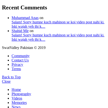
Recent Comments
Muhammad Anas
on
Salam! Sorry humne kuch mahinon se koi video post nahi ki.
Iski wajah yeh thi k…
Shahid Mir
on
Salam! Sorry humne kuch mahinon se koi video post nahi ki.
Iski wajah yeh thi k…
SwatValley Pakistan © 2019
Community
Contact Us
Privacy
Terms
Back to Top
Close
Home
Photography
Videos
Memories
News