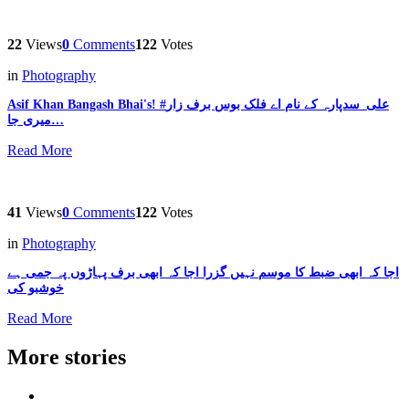
22
Views
0
Comments
122
Votes
in
Photography
Asif Khan Bangash Bhai's! #علی_سدپارہ کے نام اے فلک بوس برف زار
میری جا…
Read More
41
Views
0
Comments
122
Votes
in
Photography
اجا کہ ابھی ضبط کا موسم نہیں گزرا اجا کہ ابھی برف پہاڑوں پہ جمی ہے
خوشبو کی
Read More
More stories