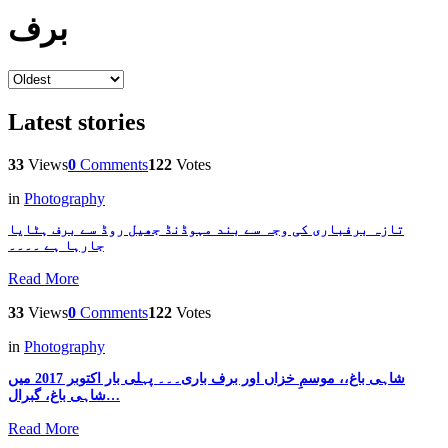
برف
Latest stories
33
Views
0
Comments
122
Votes
in
Photography
تازہ برفباری کی وجہ سے بند مہوڈنڈ جھیل روڈ سے برف ہٹایا
جارہا ہے ۔۔۔۔
Read More
33
Views
0
Comments
122
Votes
in
Photography
شاہی باغ،، موسمِ خزاں اور برف باری۔۔۔ پہلی بار اکتوبر 2017 میں
شاہی باغ، گبرال…
Read More