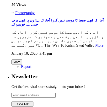
20
Views
in
Photography
آجا، کہ ابھی ضبط کا موسم نہیں گزرا آجا، کہ پہاڑوں پہ ابھی برف
جمی ہے خوشبو کے
آجا، کہ ابھی ضبط کا موسم نہیں گزرا آجا، کہ
پہاڑوں پہ ابھی برف جمی ہے خوشبو کے جزیروں سے
ستاروں کی حدوں تک اس شہر میں سب کچھ ہے، بس
تیری کمی ہے #On_The_Way To Kalam Swat Valley
More
January 10, 2020, 3:41 pm
More
Report
Newsletter
Get the best viral stories straight into your inbox!
SUBSCRIBE