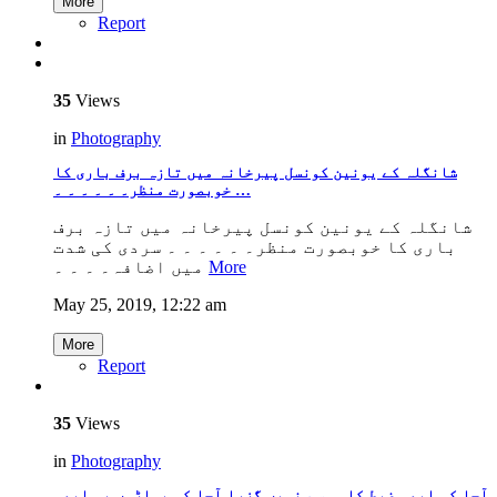
More
Report
35
Views
in
Photography
شانگلہ کے یونین کونسل پیرخانہ میں تازہ برف باری کا
خوبصورت منظر۔ ۔ ۔ ۔ ۔ ۔ …
شانگلہ کے یونین کونسل پیرخانہ میں تازہ برف
باری کا خوبصورت منظر۔ ۔ ۔ ۔ ۔ ۔ سردی کی شدت
میں اضافہ۔ ۔ ۔ ۔
More
May 25, 2019, 12:22 am
More
Report
35
Views
in
Photography
آجا کہ ابھی ضبط کا موسم نہیں گزرا آجا کہ پہاڑوں پہ ابھی