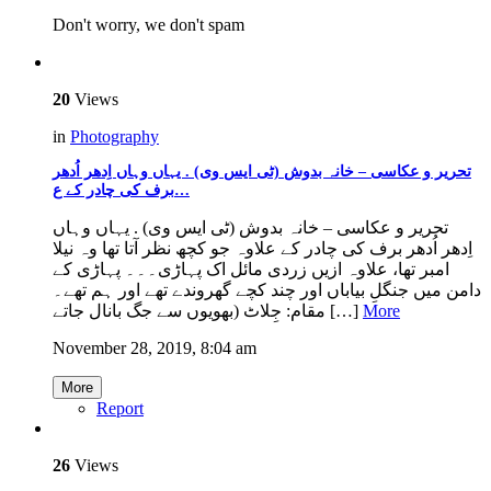
Don't worry, we don't spam
20
Views
in
Photography
تحریر و عکاسی – خانہ بدوش (ٹی ایس وی) . یہاں وہاں اِدھر اُدھر
برف کی چادر کے ع…
تحریر و عکاسی – خانہ بدوش (ٹی ایس وی) . یہاں وہاں
اِدھر اُدھر برف کی چادر کے علاوہ جو کچھ نظر آتا تھا وہ نیلا
امبر تھا، علاوہ ازیں زردی مائل اک پہاڑی۔۔۔ پہاڑی کے
دامن میں جنگلِ بیاباں اور چند کچے گھروندے تھے اور ہم تھے۔
مقام: جِلاٹ (بھویوں سے جگ بانال جاتے […]
More
November 28, 2019, 8:04 am
More
Report
26
Views